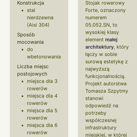
Konstrukcja
Stojak rowerowy
stal
Forte, oznaczony
nierdzewna
numerem
(Aisi 304)
05.052.SN, to
wysokiej klasy
Sposób
element
małej
mocowania
architektury
, który
do
łączy w sobie
wbetonowania
surową estetykę z
Liczba miejsc
najwyższą
postojowych
funkcjonalnością.
miejsca dla 3
Projekt autorstwa
rowerów
Tomasza Szpytmy
miejsca dla 4
stanowi
rowerów
odpowiedź na
miejsca dla 5
potrzeby
rowerów
współczesnej
miejsca dla 6
infrastruktury
rowerów
miejskiej, w której