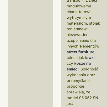
transport. Dzięki
modułowemu
charakterowi i
wytrzymałym
materiałom, stojak
ten stanowi
niezawodne
uzupełnienie dla
innych elementów
street furniture
,
takich jak
ławki
czy
kosze na
śmieci
. Solidność
wykonania oraz
przemyślane
proporcje
sprawiają, że
model 05.052.SN
jest