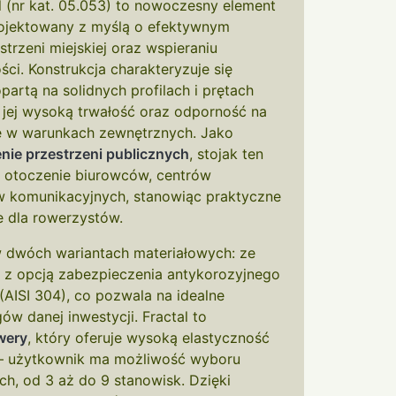
 (nr kat. 05.053) to nowoczesny element
rojektowany z myślą o efektywnym
rzeni miejskiej oraz wspieraniu
i. Konstrukcja charakteryzuje się
partą na solidnych profilach i prętach
 jej wysoką trwałość oraz odporność na
ę w warunkach zewnętrznych. Jako
ie przestrzeni publicznych
, stojak ten
w otoczenie biurowców, centrów
w komunikacyjnych, stanowiąc praktyczne
e dla rowerzystów.
w dwóch wariantach materiałowych: ze
) z opcją zabezpieczenia antykorozyjnego
 (AISI 304), co pozwala na idealne
 danej inwestycji. Fractal to
wery
, który oferuje wysoką elastyczność
i – użytkownik ma możliwość wyboru
ch, od 3 aż do 9 stanowisk. Dzięki