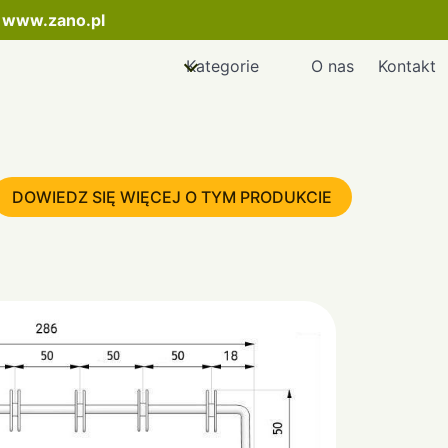
:
www.zano.pl
Kategorie
O nas
Kontakt
DOWIEDZ SIĘ WIĘCEJ O TYM PRODUKCIE