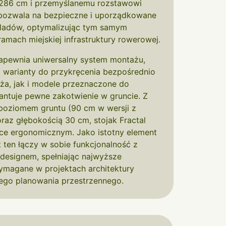
 286 cm i przemyślanemu rozstawowi
 pozwala na bezpieczne i uporządkowane
ladów, optymalizując tym samym
amach miejskiej infrastruktury rowerowej.
zapewnia uniwersalny system montażu,
 warianty do przykręcenia bezpośrednio
a, jak i modele przeznaczone do
ntuje pewne zakotwienie w gruncie. Z
poziomem gruntu (90 cm w wersji z
raz głębokością 30 cm, stojak Fractal
ce ergonomicznym. Jako istotny element
t ten łączy w sobie funkcjonalność z
 designem, spełniając najwyższe
ymagane w projektach architektury
ego planowania przestrzennego.