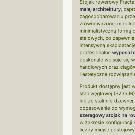
Stojak rowerowy Fractal
małej architektury
, zap
zagospodarowaniu przest
zrównoważonej mobilnośc
minimalistyczną formą o
stalowych, co zapewnia
intensywną eksploatacj
profesjonalne
wyposażen
doskonale wpisuje się 
handlowych oraz ciągó
i estetyczne rozwiązani
Produkt dostępny jest 
stali węglowej (S235JR
lub ze stali nierdzewnej
dopasowanie do wymogów
szeregowy stojak na ro
w zakresie konfiguracj
liczby miejsc postojowy