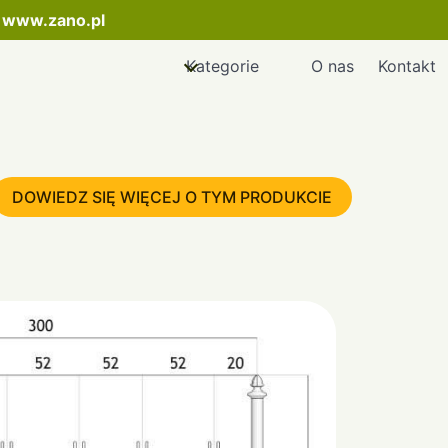
:
www.zano.pl
Kategorie
O nas
Kontakt
DOWIEDZ SIĘ WIĘCEJ O TYM PRODUKCIE