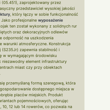
 (05.451), zaprojektowany przez
asyczny przedstawiciel wysokiej jakości
ektury
, który łączy w sobie funkcjonalność
. Jako profesjonalne
wyposażenie
stojak ten został wykonany z solidnych rur
kniętych oraz dekoracyjnych odlewów
je odporność na uszkodzenia
e warunki atmosferyczne. Konstrukcja
j (S235Jr) zapewnia stabilność i
cję w wymagającym środowisku
 niezawodny element infrastruktury
entrach miast czy przy obiektach
.
się przemyślaną formą szeregową, która
agospodarowanie dostępnego miejsca w
brębie placów miejskich. Produkt
ariantach pojemnościowych, oferując
, 10, 12 lub 14 rowerów, co pozwala na