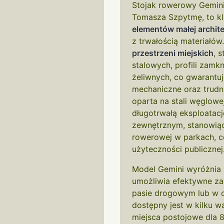
Stojak rowerowy Gemini
Tomasza Szpytmę, to kl
elementów małej archit
z trwałością materiałów
przestrzeni miejskich
, 
stalowych, profili zam
żeliwnych, co gwarantu
mechaniczne oraz trudn
oparta na stali węglowe
długotrwałą eksploata
zewnętrznym, stanowiąc
rowerowej w parkach, c
użyteczności publicznej
Model Gemini wyróżnia 
umożliwia efektywne z
pasie drogowym lub w o
dostępny jest w kilku w
miejsca postojowe dla 8