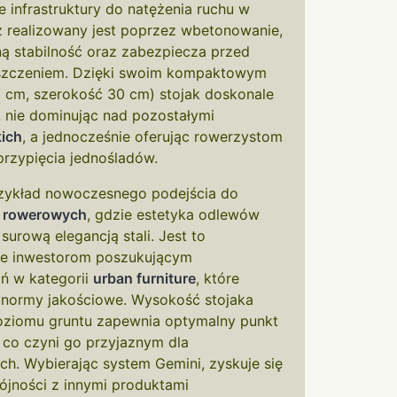
 infrastruktury do natężenia ruchu w
aż realizowany jest poprzez wbetonowanie,
 stabilność oraz zabezpiecza przed
szczeniem. Dzięki swoim kompaktowym
cm, szerokość 30 cm) stojak doskonale
, nie dominując nad pozostałymi
kich
, a jednocześnie oferując rowerzystom
przypięcia jednośladów.
rzykład nowoczesnego podejścia do
w rowerowych
, gdzie estetyka odlewów
surową elegancją stali. Jest to
e inwestorom poszukującym
ń w kategorii
urban furniture
, które
e normy jakościowe. Wysokość stojaka
ziomu gruntu zapewnia optymalny punkt
 co czyni go przyjaznym dla
. Wybierając system Gemini, zyskuje się
ójności z innymi produktami