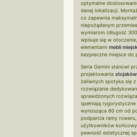
optymalne dostosowanie
danej lokalizacji. Mont
co zapewnia maksymalną
niepożądanym przemie
wymiarom (długość 300 
wpisuje się w otoczenie
elementami
mebli miejs
bezpieczne miejsce do 
Seria Gemini stanowi p
projektowania
stojakó
żeliwnych spotyka się z 
rozwiązanie dedykowan
sprawdzonych rozwiąza
spełniają rygorystyczn
wynosząca 80 cm od po
podparcia ramy roweru,
użytkowników końcowych
pewność estetycznej sp