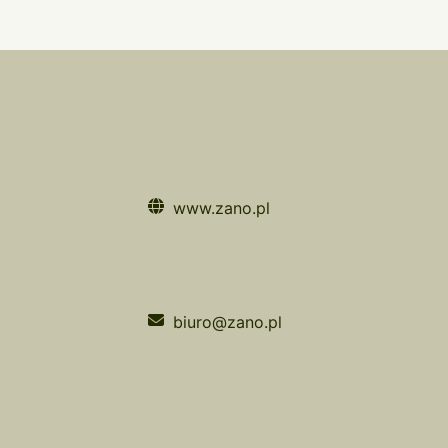
www.zano.pl
biuro@zano.pl