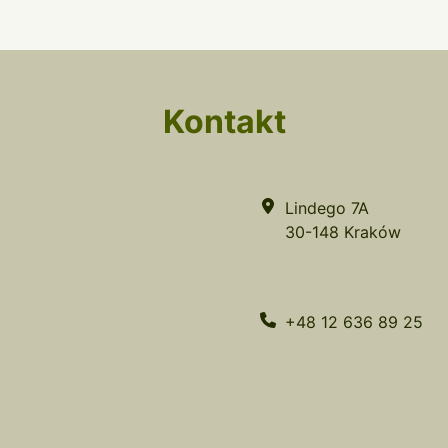
Kontakt
Lindego 7A
30-148 Kraków
+48 12 636 89 25